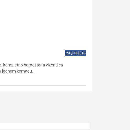
250,000EUR
na, kompletno nameštena vikendica
u jednom komadu....