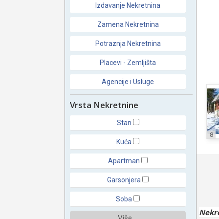
Izdavanje Nekretnina
Zamena Nekretnina
Potraznja Nekretnina
Placevi - Zemljišta
Agencije i Usluge
Vrsta Nekretnine
Stan
8
Kuća
Apartman
Garsonjera
Soba
Nekr
Više ...