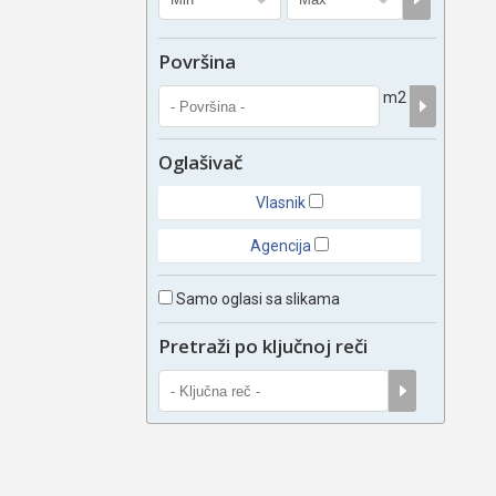
Površina
m2
Oglašivač
Vlasnik
Agencija
Samo oglasi sa slikama
Pretraži po ključnoj reči