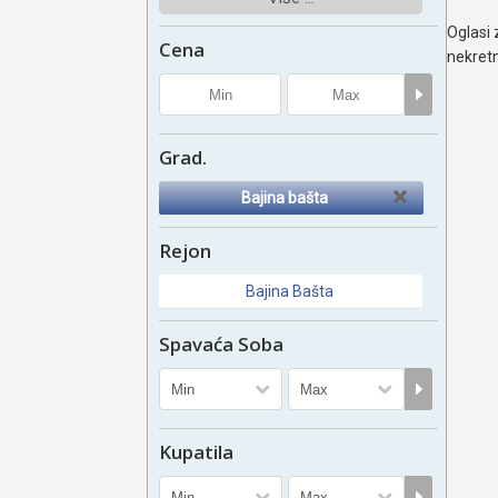
Oglasi 
Cena
nekretn
Grad.
Bajina bašta
Rejon
Bajina Bašta
Spavaća Soba
Kupatila