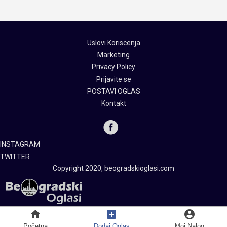
Uslovi Koriscenja
Marketing
Privacy Policy
Prijavite se
POSTAVI OGLAS
Kontakt
INSTAGRAM
TWITTER
Copyright 2020, beogradskioglasi.com
home
add_box
account_circle
Početna
Dodaj Oglas
Moj Nalog