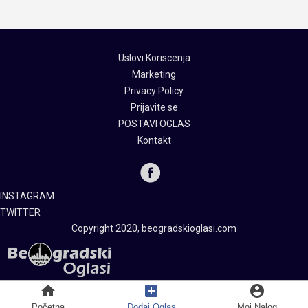
Uslovi Koriscenja
Marketing
Privacy Policy
Prijavite se
POSTAVI OGLAS
Kontakt
INSTAGRAM
TWITTER
Copyright 2020, beogradskioglasi.com
home
add_box
account_circle
Početna
Dodaj Oglas
Moj Nalog