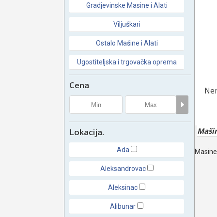
Gradjevinske Masine i Alati
Viljuškari
Ostalo Mašine i Alati
Ugostiteljska i trgovačka oprema
Cena
Nem
Mašin
Lokacija.
Ada
Masine 
Aleksandrovac
Aleksinac
Alibunar