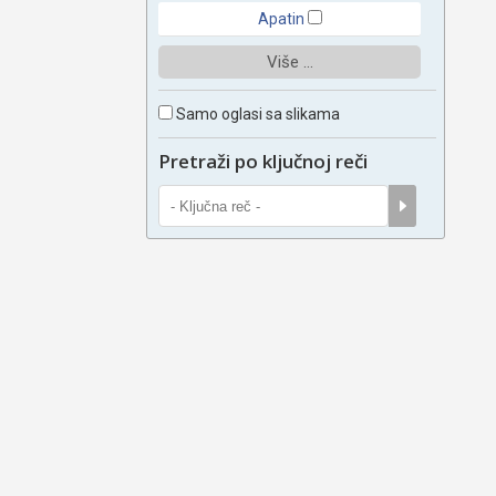
Apatin
Više ...
Samo oglasi sa slikama
Pretraži po ključnoj reči