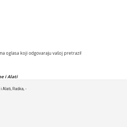
a oglasa koji odgovaraju vašoj pretrazi!
e i Alati
i Alati, Raška, -