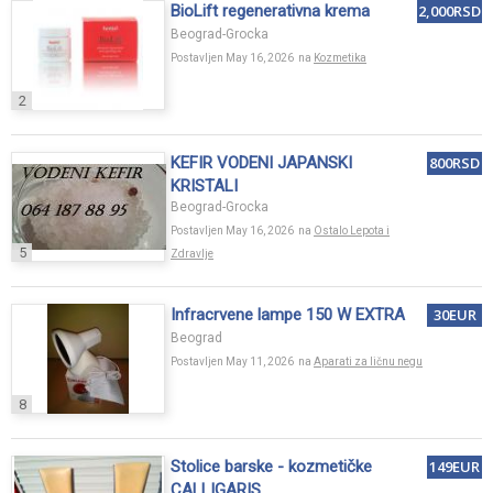
BioLift regenerativna krema
2,000RSD
Beograd-Grocka
Postavljen May 16, 2026 na
Kozmetika
2
KEFIR VODENI JAPANSKI
800RSD
KRISTALI
Beograd-Grocka
Postavljen May 16, 2026 na
Ostalo Lepota i
5
Zdravlje
Infracrvene lampe 150 W EXTRA
30EUR
Beograd
Postavljen May 11, 2026 na
Aparati za ličnu negu
8
Stolice barske - kozmetičke
149EUR
CALLIGARIS