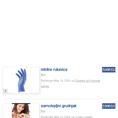
nitrilne rukavice
500RSD
Niš
Postavljen May 16, 2026 na
Oprema za frizerske
salone
1
samolepljivi grudnjak
590RSD
Niš
Postavljen May 16, 2026 na
Ostalo Lepota i