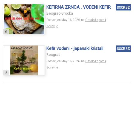
KEFIRNA ZRNCA , VODENI KEFIR
800RSD
Beograd-Grocka
Postavljen May 16, 2026 na
Ostalo Lepota i
Zdravlje
6
Kefir vodeni - japanski kristali
800RSD
Beograd
Postavljen May 16, 2026 na
Ostalo Lepota i
Zdravlje
5