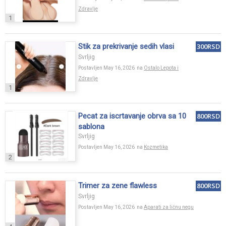
Zdravlje
1
Stik za prekrivanje sedih vlasi
300RSD
Svrljig
Postavljen May 16, 2026 na
Ostalo Lepota i
Zdravlje
1
Pecat za iscrtavanje obrva sa 10
800RSD
sablona
Svrljig
Postavljen May 16, 2026 na
Kozmetika
2
Trimer za zene flawless
800RSD
Svrljig
Postavljen May 16, 2026 na
Aparati za ličnu negu