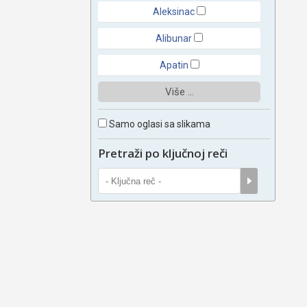
Aleksinac
Alibunar
Apatin
Više ...
Samo oglasi sa slikama
Pretraži po ključnoj reči