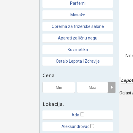
Parfemi
Masaže
Oprema za frizerske salone
Aparati za ličnu negu
Kozmetika
Nem
Ostalo Lepota i Zdravlje
Cena
Lepot
Oglasi z
Lokacija.
Ada
Aleksandrovac