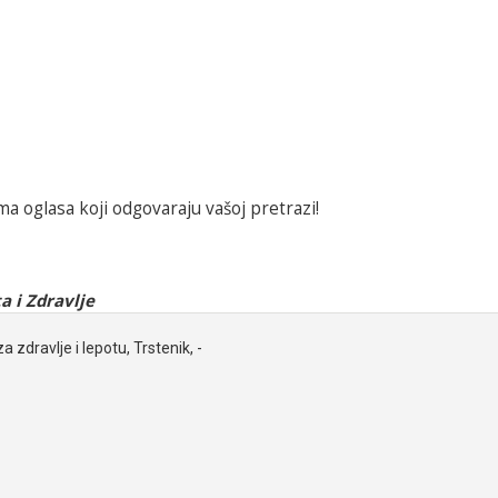
a oglasa koji odgovaraju vašoj pretrazi!
a i Zdravlje
a zdravlje i lepotu, Trstenik, -