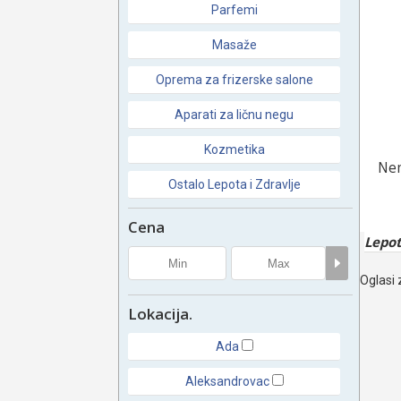
Parfemi
Masaže
Oprema za frizerske salone
Aparati za ličnu negu
Kozmetika
Nem
Ostalo Lepota i Zdravlje
Cena
Lepot
Oglasi 
Lokacija.
Ada
Aleksandrovac