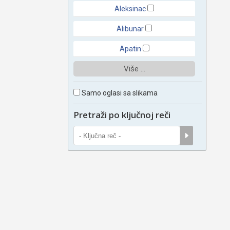
Aleksinac
Alibunar
Apatin
Više ...
Samo oglasi sa slikama
Pretraži po ključnoj reči