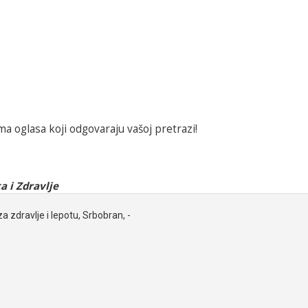
a oglasa koji odgovaraju vašoj pretrazi!
a i Zdravlje
za zdravlje i lepotu, Srbobran, -