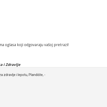
a oglasa koji odgovaraju vašoj pretrazi!
a i Zdravlje
za zdravlje i lepotu, Plandište, -