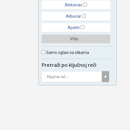
Aleksinac
Alibunar
Apatin
Više ...
Samo oglasi sa slikama
Pretraži po ključnoj reči