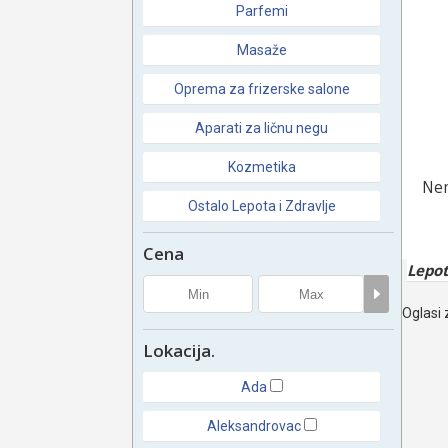
Parfemi
Masaže
Oprema za frizerske salone
Aparati za ličnu negu
Kozmetika
Nem
Ostalo Lepota i Zdravlje
Cena
Lepot
Oglasi 
Lokacija.
Ada
Aleksandrovac