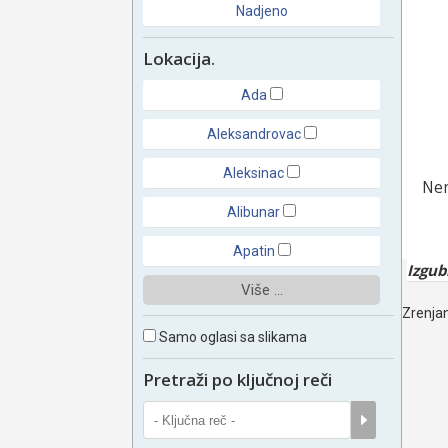
Nadjeno
Lokacija.
Ada
Aleksandrovac
Aleksinac
Nem
Alibunar
Apatin
Izgub
Više ...
Zrenjan
Samo oglasi sa slikama
Pretraži po ključnoj reči