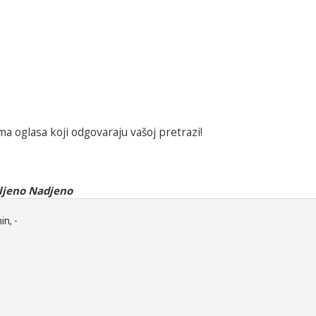
a oglasa koji odgovaraju vašoj pretrazi!
ljeno Nadjeno
in, -