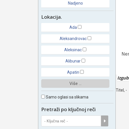
Nadjeno
Lokacija.
Ada
Aleksandrovac
Aleksinac
Nem
Alibunar
Apatin
Izgub
Više ...
Titel, -
Samo oglasi sa slikama
Pretraži po ključnoj reči