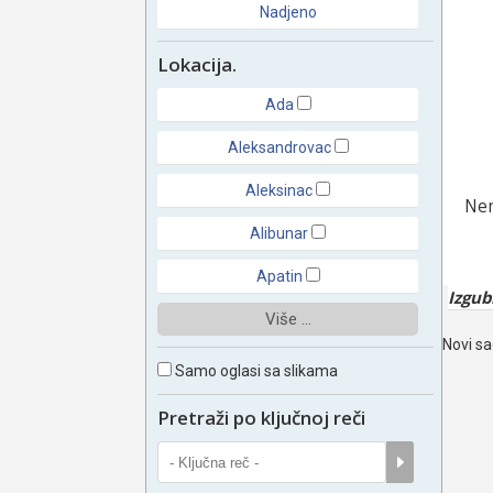
Nadjeno
Lokacija.
Ada
Aleksandrovac
Aleksinac
Nem
Alibunar
Apatin
Izgub
Više ...
Novi sa
Samo oglasi sa slikama
Pretraži po ključnoj reči