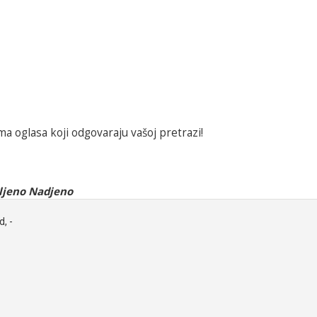
a oglasa koji odgovaraju vašoj pretrazi!
ljeno Nadjeno
d, -