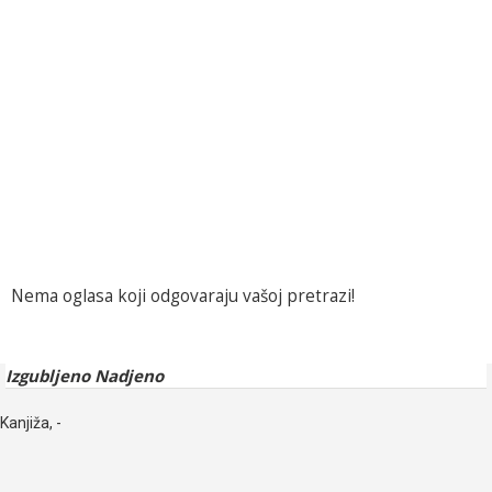
Nema oglasa koji odgovaraju vašoj pretrazi!
Izgubljeno Nadjeno
Kanjiža, -