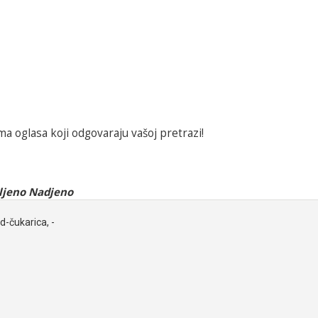
a oglasa koji odgovaraju vašoj pretrazi!
ljeno Nadjeno
-čukarica, -