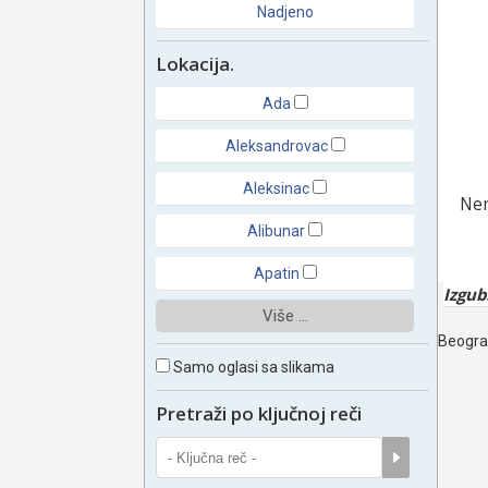
Nadjeno
Lokacija.
Ada
Aleksandrovac
Aleksinac
Nem
Alibunar
Apatin
Izgub
Više ...
Beograd
Samo oglasi sa slikama
Pretraži po ključnoj reči