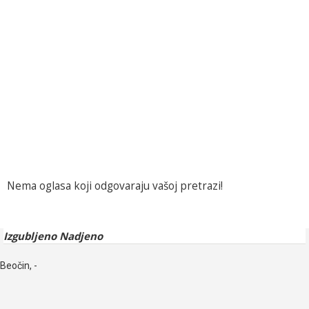
Nema oglasa koji odgovaraju vašoj pretrazi!
Izgubljeno Nadjeno
Beočin, -