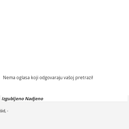
Nema oglasa koji odgovaraju vašoj pretrazi!
Izgubljeno Nadjeno
šid, -