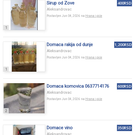
Sirup od Zove
400RSD
Aleksandrovac
Postavljen Jun 04, 2026 na
Hrana i piće
1
Domaca rakija od dunje
1,200RSD
Aleksandrovac
Postavljen Jun 04, 2026 na
Hrana i piće
1
Domaca komovica 0637714176
600RSD
Aleksandrovac
Postavljen Jun 04, 2026 na
Hrana i piće
2
Domace vino
350RSD
Aleksandrovac