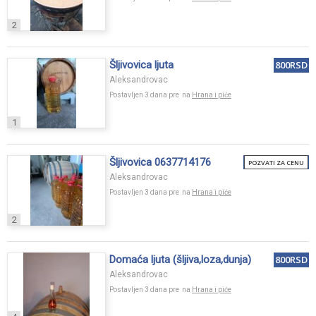
2
Šljivovica ljuta
800RSD
Aleksandrovac
Postavljen 3 dana pre na
Hrana i piće
1
Šljivovica 0637714176
POZVATI ZA CENU
Aleksandrovac
Postavljen 3 dana pre na
Hrana i piće
2
Domaća ljuta (šljiva,loza,dunja)
800RSD
Aleksandrovac
Postavljen 3 dana pre na
Hrana i piće