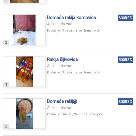
4
Domaća rakija komovica
800RSD
Aleksandrovac
Postavljen 3 dana pre na
Hrana i piće
2
Rakija šljivovica
600RSD
Aleksandrovac
Postavljen 3 dana pre na
Hrana i piće
1
Domaća rakij@
800RSD
Aleksandrovac
Postavljen Jun 11, 2026 na
Hrana i piće
2