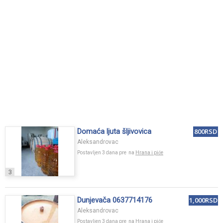
Domaća ljuta šljivovica
800RSD
Aleksandrovac
Postavljen 3 dana pre na
Hrana i piće
3
Dunjevača 0637714176
1,000RSD
Aleksandrovac
Postavljen 3 dana pre na
Hrana i piće