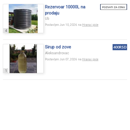
Rezervoar 10000L na
POZVATI ZA CENU
prodaju
Ub
Postavljen Jun 10, 2026 na
Hrana i piće
4
Sirup od zove
400RSD
Aleksandrovac
Postavljen Jun 07, 2026 na
Hrana i piće
1