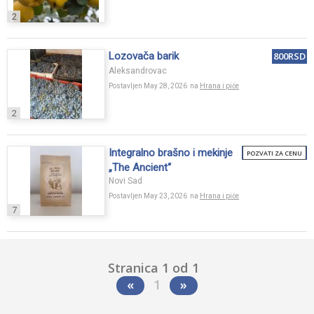
2
Lozovača barik
800RSD
Aleksandrovac
Postavljen May 28, 2026 na
Hrana i piće
2
Integralno brašno i mekinje
POZVATI ZA CENU
„The Ancient“
Novi Sad
Postavljen May 23, 2026 na
Hrana i piće
7
Stranica 1 od 1
«
1
»