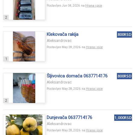
Postavljen Jun 04, 2026 na
Hrana i piće
2
Klekovača rakija
800RSD
Aleksandrovac
Postavljen May 28, 2026 na
Hrana i piće
1
Šljivovica domaća 0637714176
800RSD
Aleksandrovac
Postavljen May 28, 2026 na
Hrana i piće
2
Dunjevača 0637714176
1,000RSD
Aleksandrovac
Postavljen May 28, 2026 na
Hrana i piće