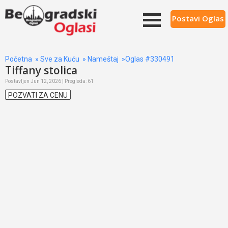
Postavi Oglas
Početna
»
Sve za Kuću
»
Nameštaj
»Oglas #330491
Tiffany stolica
Postavljen Jun 12, 2026 | Pregleda: 61
POZVATI ZA CENU