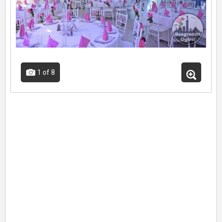
1
of 8