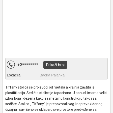
+3********
Prikaži broj
Lokacija.:
Bačka Palanka
Tiffany stolica se proizvodi od metala a krajnja zaštita je
plastifikacija. Sedište stolice je tapacirano. U ponudi imamo veliki
izbor boja i dezena kako za metalnu konstrukciju tako i za
sedište. Stolica „ Tiffany“ je prepoznatljivog i neprevaziđenog
dizajna i savršeno se uklapa u sve prostore predviđene za