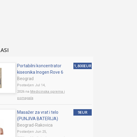
LASI
1,800EUR
Portabilni koncentrator
kiseonika Inogen Rove 6
Beograd
Postavljen Jul 14,
2026 na
Medicinska oprema i
pomagala
9EUR
Masažer za vrat i telo
(PUNJIVA BATERIJA)
Beograd-Rakovica
Postavljen Jun 25,