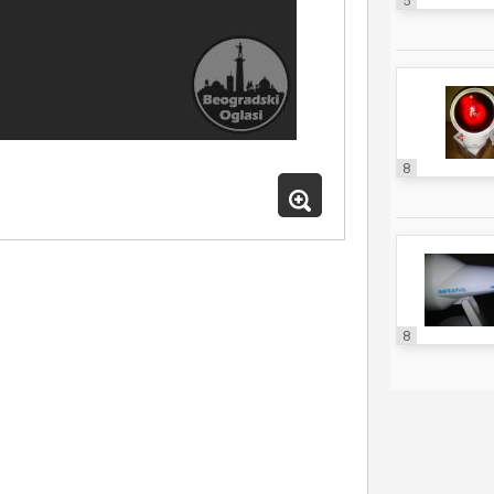
5
8
8