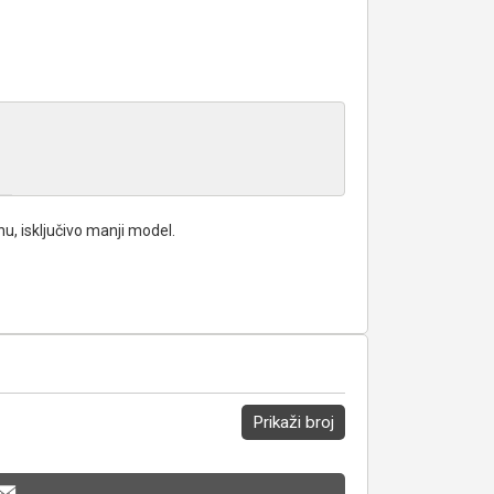
u, isključivo manji model.
Prikaži broj