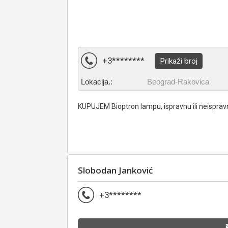
+3********
Prikaži broj
Lokacija.:
Beograd-Rakovica
KUPUJEM Bioptron lampu, ispravnu ili neispravn
Slobodan Janković
+3********