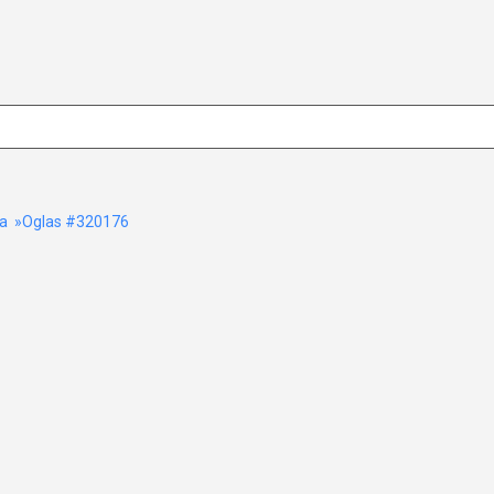
a
»Oglas #320176