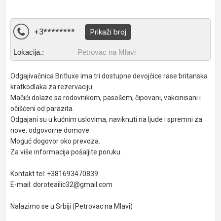
+3********
Prikaži broj
Lokacija.:
Petrovac na Mlavi
Odgajivačnica Britluxe ima tri dostupne devojčice rase britanska
kratkodlaka za rezervaciju.
Mačići dolaze sa rodovnikom, pasošem, čipovani, vakcinisani i
očišćeni od parazita.
Odgajani su u kućnim uslovima, naviknuti na ljude i spremni za
nove, odgovorne domove.
Moguć dogovor oko prevoza.
Za više informacija pošaljite poruku.
Kontakt tel: +381693470839
E-mail: doroteailic32@gmail.com
Nalazimo se u Srbiji (Petrovac na Mlavi)