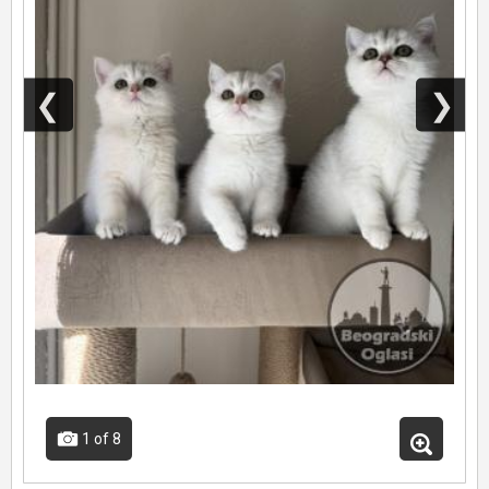
❮
❯
1
of 8