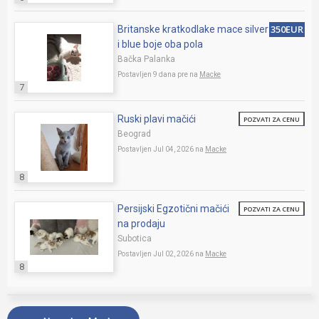
350EUR
Britanske kratkodlake mace silver
i blue boje oba pola
Bačka Palanka
Postavljen 9 dana pre na
Macke
7
Ruski plavi mačići
POZVATI ZA CENU
Beograd
Postavljen Jul 04, 2026 na
Macke
8
Persijski Egzotični mačići
POZVATI ZA CENU
na prodaju
Subotica
Postavljen Jul 02, 2026 na
Macke
8