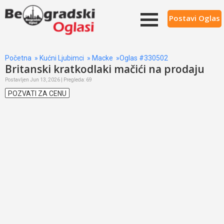
Postavi Oglas
Početna
»
Kućni Ljubimci
»
Macke
»Oglas #330502
Britanski kratkodlaki mačići na prodaju
Postavljen Jun 13, 2026 | Pregleda: 69
POZVATI ZA CENU