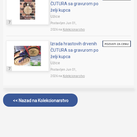
ČUTURA sa gravurom po
želji kupca
Užice
7
Postavljen Jun 01,
2026 na
Kolekcionarstvo
Izrada hrastovih drvenih
POZVATI ZA CENU
ČUTURA sa gravurom po
želji kupca
Užice
7
Postavljen Jun 01,
2026 na
Kolekcionarstvo
<< Nazad na
Kolekcionarstvo