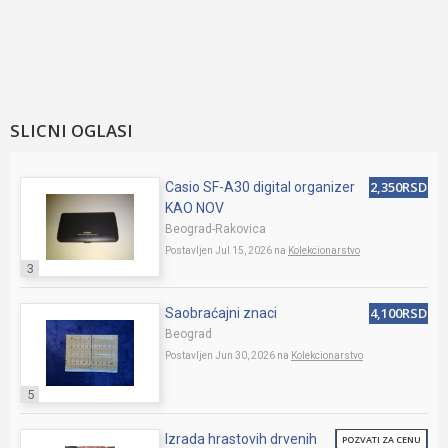
SLICNI OGLASI
2,350RSD
Casio SF-A30 digital organizer
KAO NOV
Beograd-Rakovica
Postavljen Jul 15, 2026 na
Kolekcionarstvo
3
4,100RSD
Saobraćajni znaci
Beograd
Postavljen Jun 30, 2026 na
Kolekcionarstvo
5
Izrada hrastovih drvenih
POZVATI ZA CENU