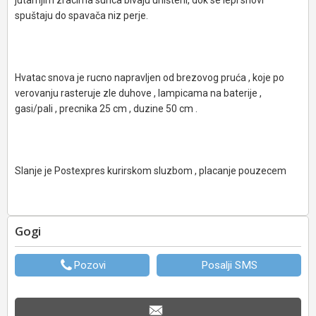
jutarnjim zracima sunca bivaju uništeni, dok se lepi snovi
spuštaju do spavača niz perje.
Hvatac snova je rucno napravljen od brezovog pruća , koje po
verovanju rasteruje zle duhove , lampicama na baterije ,
gasi/pali , precnika 25 cm , duzine 50 cm .
Slanje je Postexpres kurirskom sluzbom , placanje pouzecem
Gogi
Pozovi
Posalji SMS