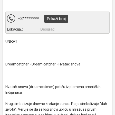
+3********
Prikaži broj
Lokacija.:
Beograd
UNIKAT
Dreamcatcher - Dream catcher - Hvatac snova
Hvatači snova (dreamcatcher) potiču iz plemena američkih
Indijanaca .
Krug simbolizuje dnevno kretanje sunca. Perje simbolizuje "dah
života". Veruje se da se loši snovi upliću u mrežu i s prvim