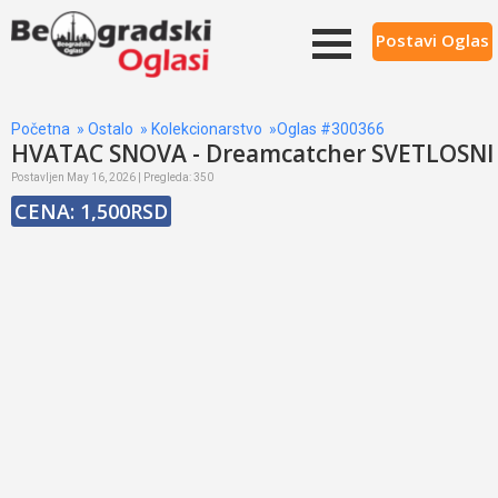
Postavi Oglas
Početna
»
Ostalo
»
Kolekcionarstvo
»Oglas #300366
HVATAC SNOVA - Dreamcatcher SVETLOSNI
Postavljen May 16, 2026 | Pregleda: 350
CENA: 1,500RSD