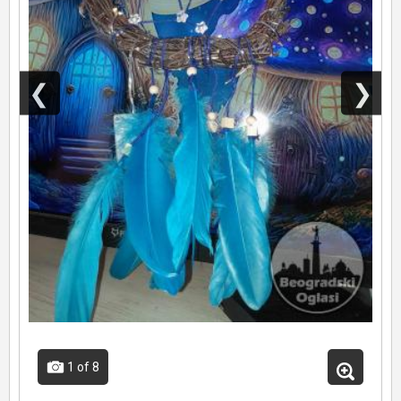
❮
❯
1
of 8