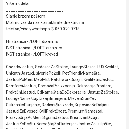
Više modela
_________________________
Slanje brzom poštom
Molimo vas da nas kontaktirate direktno na
telefon/viber/whatsapp ✆ 060 079 0718
______
FB stranica - /LOFT. dizajn. rs
INST stranica - /LOFT. dizajn. rs
INST stranica - /LOFT kreveti
GnezdoJastuci, SedaliceZaStolice, LoungeStolice, LUXKvalitet,
UnikatniJastuci, ŠivenjePoŽelji, PetFriendlyNameštaj,
JastuciPoMeri, MeblPliš, PatchworkDizajn, KvalitetniJastuci,
KomforniJastuci, DomaćaProizvodnja, DekoracijaProstora,
PraktičniJastuci, OdNameštajaDoDekoracije, JastuciZaStolice,
LoungeNameštaj, DizajnInterijera, MleveniSunđer,
SilikonskoPunjenje, RadioničkaIzrada, KupovinaNaDaljinu,
JastuciZaDvosed, StilIPraktčnost, PremiumNameštaj,
ProizvodnjaPoMeri, SigurniJastuci, KreativanDizajn,
JastuciZaBaštu, NameštajZaEksterijer, JastuciZaLjuljaške,