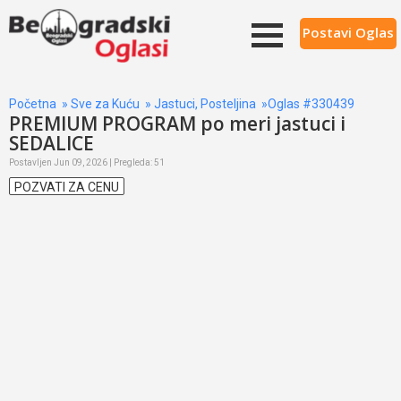
Postavi Oglas
Početna
»
Sve za Kuću
»
Jastuci, Posteljina
»Oglas #330439
PREMIUM PROGRAM po meri jastuci i
SEDALICE
Postavljen Jun 09, 2026 | Pregleda: 51
POZVATI ZA CENU