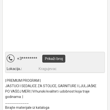
+3********
Prikaži broj
Lokacija.:
Kragujevac
| PREMIUM PROGRAM |
JASTUCI I SEDALICE ZA STOLICE, GARNITURE I LJULJAŠKE
PO VAŠOJ MERI | Vrhunski kvalitet i udobnost koja traje
godinama. |
____________
Birajte materijale iz kataloga