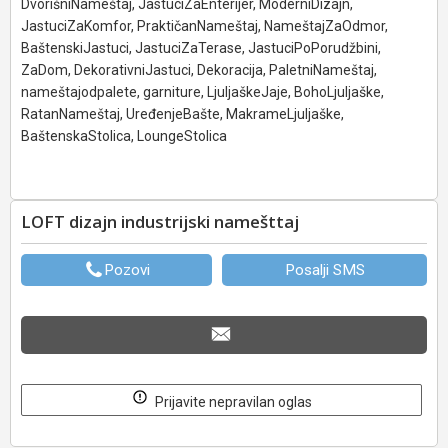
DvorišniNameštaj, JastuciZaEnterijer, ModerniDizajn,
JastuciZaKomfor, PraktičanNameštaj, NameštajZaOdmor,
BaštenskiJastuci, JastuciZaTerase, JastuciPoPorudžbini,
ZaDom, DekorativniJastuci, Dekoracija, PaletniNameštaj,
nameštajodpalete, garniture, LjuljaškeJaje, BohoLjuljaške,
RatanNameštaj, UređenjeBašte, MakrameLjuljaške,
BaštenskaStolica, LoungeStolica
LOFT dizajn industrijski namešttaj
Pozovi
Posalji SMS
Prijavite nepravilan oglas