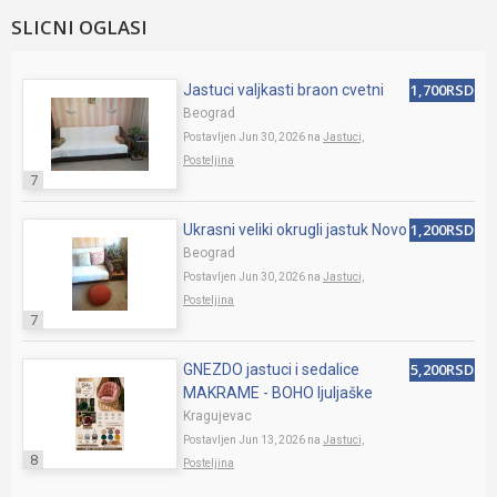
SLICNI OGLASI
1,700RSD
Jastuci valjkasti braon cvetni
Beograd
Postavljen Jun 30, 2026 na
Jastuci,
Posteljina
7
1,200RSD
Ukrasni veliki okrugli jastuk Novo
Beograd
Postavljen Jun 30, 2026 na
Jastuci,
Posteljina
7
5,200RSD
GNEZDO jastuci i sedalice
MAKRAME - BOHO ljuljaške
Kragujevac
Postavljen Jun 13, 2026 na
Jastuci,
8
Posteljina