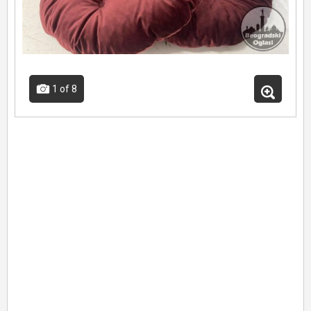
1
of 8