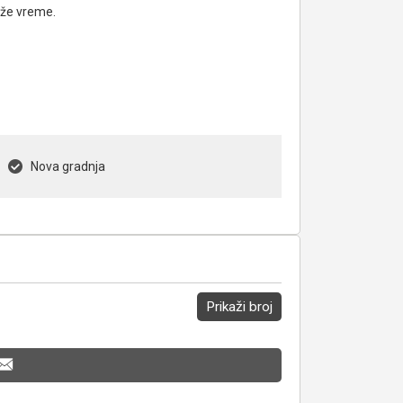
uže vreme.
Nova gradnja
Prikaži broj