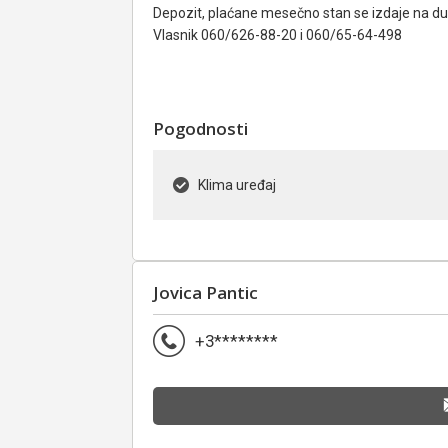
Depozit, plaćane mesečno stan se izdaje na d
Vlasnik 060/626-88-20 i 060/65-64-498
Pogodnosti
Klima uređaj
Jovica Pantic
+3********