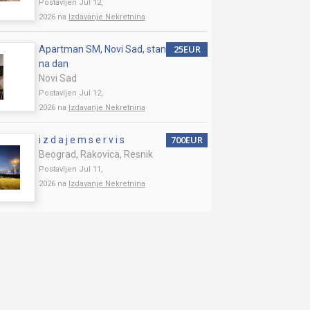
Postavljen Jul 12,
2026 na
Izdavanje Nekretnina
25EUR
Apartman SM, Novi Sad, stan
na dan
Novi Sad
Postavljen Jul 12,
2026 na
Izdavanje Nekretnina
700EUR
i z d a j e m s e r v i s
Beograd, Rakovica, Resnik
Postavljen Jul 11,
2026 na
Izdavanje Nekretnina