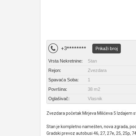
+3********
Prikaži broj
Vrsta Nekretnine:
Stan
Rejon:
Zvezdara
Spavaća Soba:
1
Površina:
38 m2
Oglašivač:
Vlasnik
Zvezdara početak Mirjeva Milićeva 5 Izdajem 
Stan je kompletno namešten, nova zgrada, podn
Gradski prevoz autobusi 46, 27, 27e, 25, 25p, 74