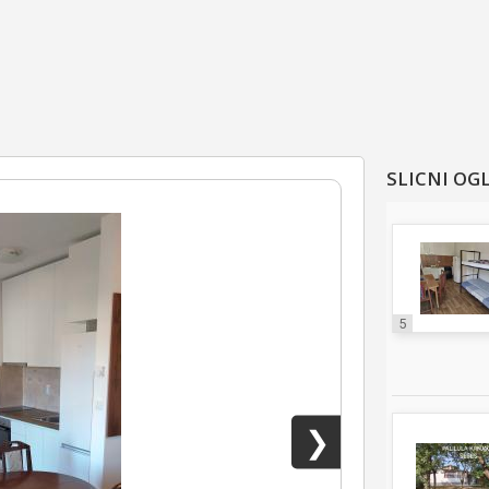
SLICNI OG
5
❯