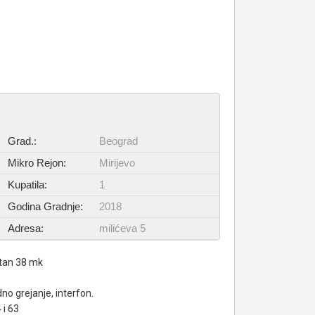
Grad.:
Beograd
Mikro Rejon:
Mirijevo
Kupatila:
1
Godina Gradnje:
2018
Adresa:
milićeva 5
stan 38 mk
o grejanje, interfon.
 i 63