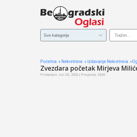
Početna
»
Nekretnine
»
Izdavanje Nekretnina
»Og
Zvezdara početak Mirjeva Milić
Postavljen Jun 02, 2026 | Pregleda: 6545