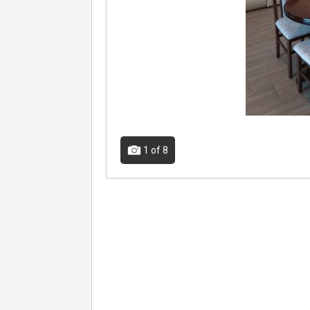
1
of 8