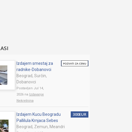
LASI
Izdajem smestaj za
POZVATI ZA CENU
radnike-Dobanovci
Beograd, Surčin,
Dobanovci
Postavljen Jul 14,
2026 na
Izdavanje
Nekretnina
300EUR
Izdajem Kucu Beogradu
Pallilula Krnjaca Sebes
Beograd, Zemun, Meandri