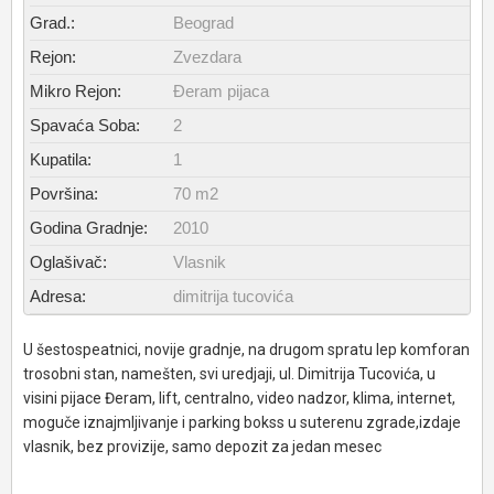
Grad.:
Beograd
Rejon:
Zvezdara
Mikro Rejon:
Đeram pijaca
Spavaća Soba:
2
Kupatila:
1
Površina:
70 m2
Godina Gradnje:
2010
Oglašivač:
Vlasnik
Adresa:
dimitrija tucovića
U šestospeatnici, novije gradnje, na drugom spratu lep komforan
trosobni stan, namešten, svi uredjaji, ul. Dimitrija Tucovića, u
visini pijace Đeram, lift, centralno, video nadzor, klima, internet,
moguče iznajmljivanje i parking bokss u suterenu zgrade,izdaje
vlasnik, bez provizije, samo depozit za jedan mesec