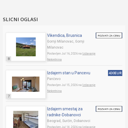
SLICNI OGLASI
Vikendica, Brusnica
POZVATI ZA CENU
Gornji Milanovac, Gornji
Milanovac
Postavljen Jul 16, 2026 na
Izdavanje
8
Nekretnina
430EUR
Izdajem stan u Pancevu
Pančevo
Postavljen Jul 15, 2026 na
Izdavanje
Nekretnina
7
Izdajem smestaj za
POZVATI ZA CENU
radnike-Dobanovci
Beograd, Surčin, Dobanovci
Postavljen Jul 14, 2026 na
Izdavanje