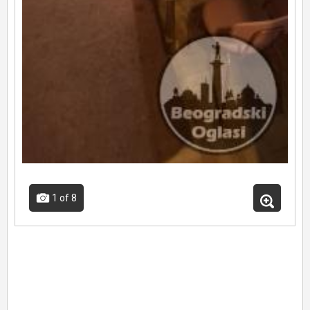
1
of 8