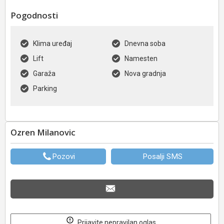
Pogodnosti
Klima uređaj
Dnevna soba
Lift
Namesten
Garaža
Nova gradnja
Parking
Ozren Milanovic
Pozovi
Posalji SMS
Prijavite nepravilan oglas