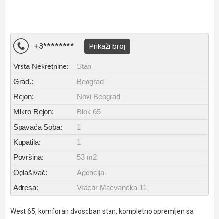
+3********
Prikaži broj
Vrsta Nekretnine:
Stan
Grad.:
Beograd
Rejon:
Novi Beograd
Mikro Rejon:
Blok 65
Spavaća Soba:
1
Kupatila:
1
Površina:
53 m2
Oglašivač:
Agencija
Adresa:
Vracar Macvancka 11
West 65, komforan dvosoban stan, kompletno opremljen sa