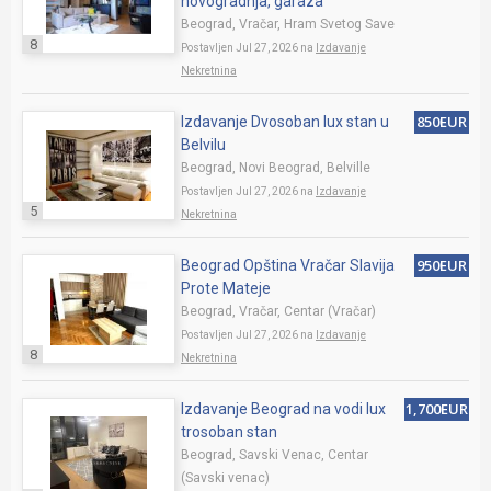
novogradnja, garaza
Beograd, Vračar, Hram Svetog Save
8
Postavljen Jul 27, 2026 na
Izdavanje
Nekretnina
850EUR
Izdavanje Dvosoban lux stan u
Belvilu
Beograd, Novi Beograd, Belville
Postavljen Jul 27, 2026 na
Izdavanje
5
Nekretnina
950EUR
Beograd Opština Vračar Slavija
Prote Mateje
Beograd, Vračar, Centar (Vračar)
Postavljen Jul 27, 2026 na
Izdavanje
8
Nekretnina
1,700EUR
Izdavanje Beograd na vodi lux
trosoban stan
Beograd, Savski Venac, Centar
(Savski venac)