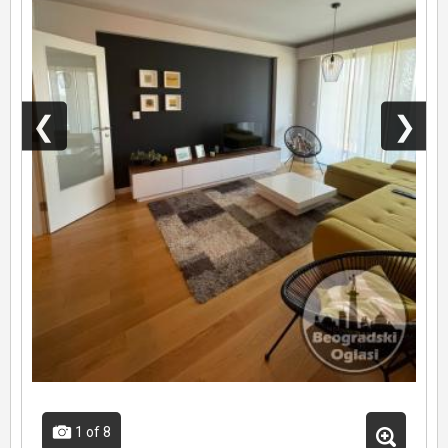
❮
❯
1
of 8