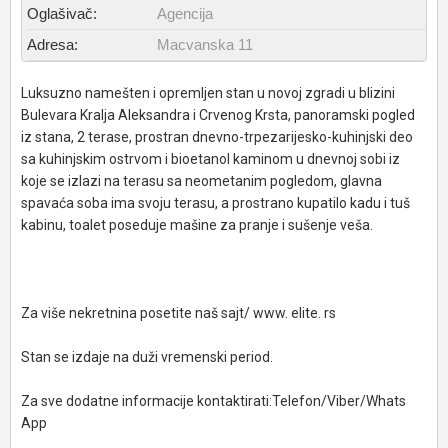
Oglašivač:
Agencija
Adresa:
Macvanska 11
Luksuzno namešten i opremljen stan u novoj zgradi u blizini
Bulevara Kralja Aleksandra i Crvenog Krsta, panoramski pogled
iz stana, 2 terase, prostran dnevno-trpezarijesko-kuhinjski deo
sa kuhinjskim ostrvom i bioetanol kaminom u dnevnoj sobi iz
koje se izlazi na terasu sa neometanim pogledom, glavna
spavaća soba ima svoju terasu, a prostrano kupatilo kadu i tuš
kabinu, toalet poseduje mašine za pranje i sušenje veša.
Za više nekretnina posetite naš sajt/ www. elite. rs
Stan se izdaje na duži vremenski period.
Za sve dodatne informacije kontaktirati:Telefon/Viber/Whats
App