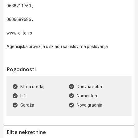
0638211760 ,
0606689686 ,
www. elite. rs
Agencijska provizija u skladu sa uslovima poslovanja.
Pogodnosti
Klima uređaj
Dnevna soba
Lift
Namesten
Garaža
Nova gradnja
Elite nekretnine