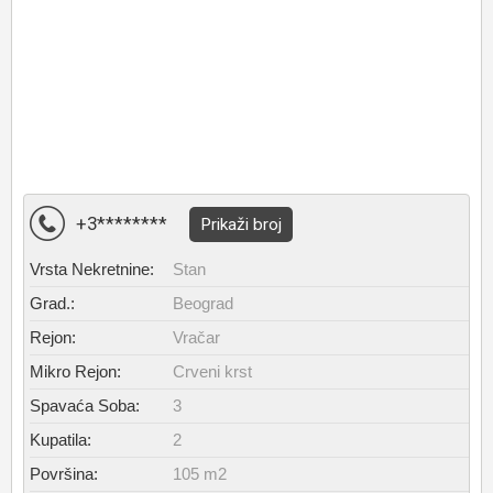
+3********
Prikaži broj
Vrsta Nekretnine:
Stan
Grad.:
Beograd
Rejon:
Vračar
Mikro Rejon:
Crveni krst
Spavaća Soba:
3
Kupatila:
2
Površina:
105 m2