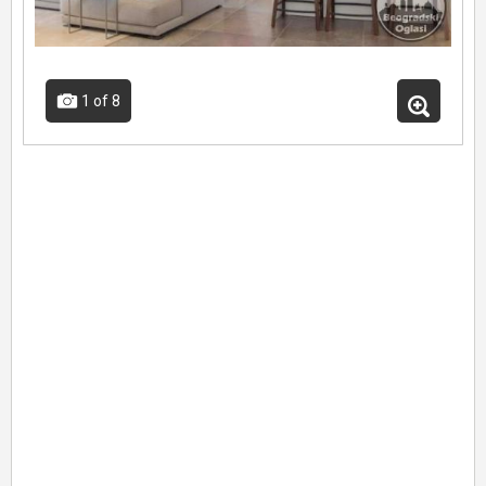
1
of 8