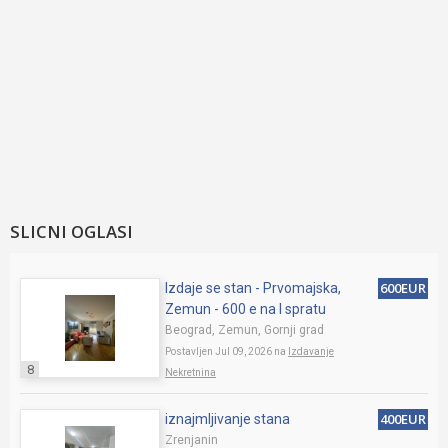
SLICNI OGLASI
600EUR
Izdaje se stan - Prvomajska,
Zemun - 600 e na I spratu
Beograd, Zemun, Gornji grad
Postavljen Jul 09, 2026 na
Izdavanje
8
Nekretnina
400EUR
iznajmljivanje stana
Zrenjanin