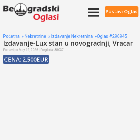
Postavi Oglas
Početna
»
Nekretnine
»
Izdavanje Nekretnina
»Oglas #296945
Izdavanje-Lux stan u novogradnji, Vracar
Postavljen May 12, 2026 | Pregleda: 38037
CENA: 2,500EUR