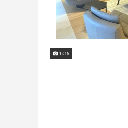
1
of 8