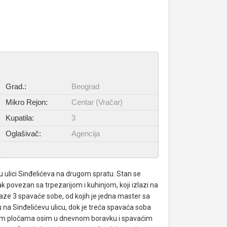
Grad.:
Beograd
Mikro Rejon:
Centar (Vračar)
Kupatila:
3
Oglašivač:
Agencija
 ulici Sinđelićeva na drugom spratu. Stan se
 povezan sa trpezarijom i kuhinjom, koji izlazi na
aze 3 spavaće sobe, od kojih je jedna master sa
na Sinđelićevu ulicu, dok je treća spavaća soba
nim pločama osim u dnevnom boravku i spavaćim