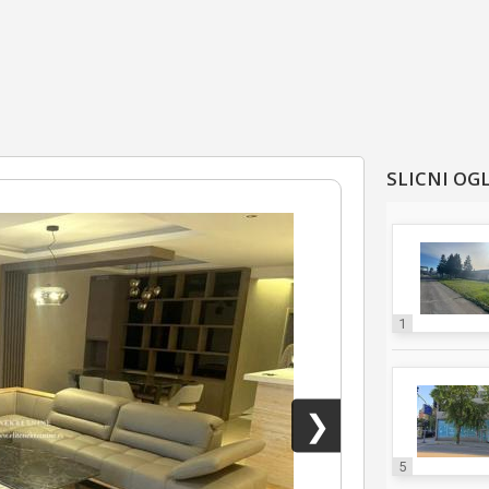
SLICNI OG
1
❯
5