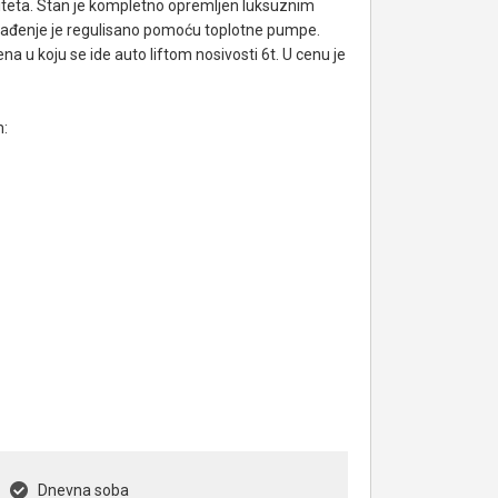
iteta. Stan je kompletno opremljen luksuznim
lađenje je regulisano pomoću toplotne pumpe.
a u koju se ide auto liftom nosivosti 6t. U cenu je
m:
Dnevna soba