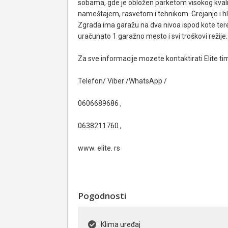
sobama, gde je obložen parketom visokog kval
nameštajem, rasvetom i tehnikom. Grejanje i h
Zgrada ima garažu na dva nivoa ispod kote teren
uračunato 1 garažno mesto i svi troškovi režije.
Za sve informacije mozete kontaktirati Elite ti
Telefon/ Viber /WhatsApp /
0606689686 ,
0638211760 ,
www. elite. rs
Pogodnosti
Klima uređaj