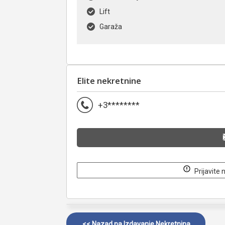
Lift
Garaža
Elite nekretnine
+3********
Prijavite 
<< Nazad na
Izdavanje Nekretnina