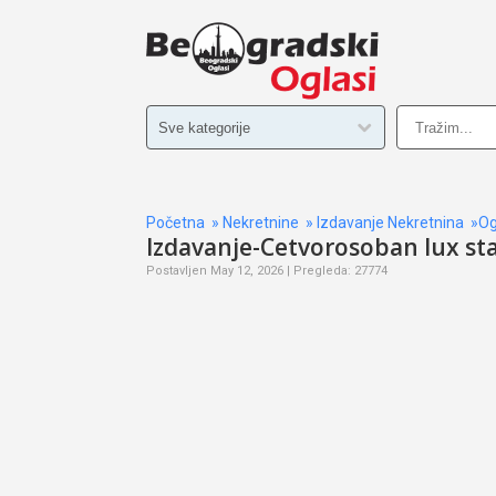
Početna
»
Nekretnine
»
Izdavanje Nekretnina
»Og
Izdavanje-Cetvorosoban lux st
Postavljen May 12, 2026 | Pregleda: 27774