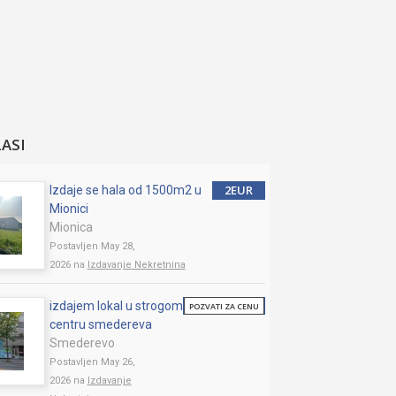
LASI
2EUR
Izdaje se hala od 1500m2 u
Mionici
Mionica
Postavljen May 28,
2026 na
Izdavanje Nekretnina
izdajem lokal u strogom
POZVATI ZA CENU
centru smedereva
Smederevo
Postavljen May 26,
2026 na
Izdavanje