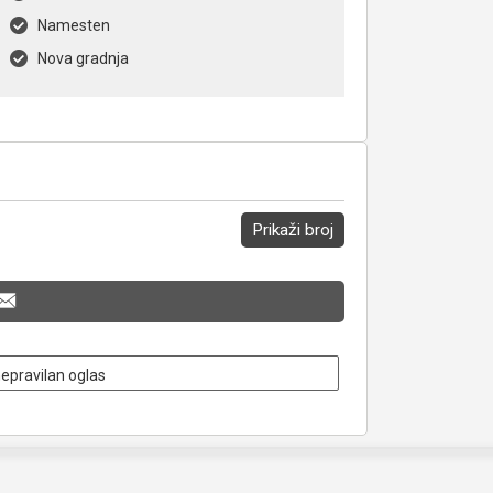
Namesten
Nova gradnja
Prikaži broj
nepravilan oglas