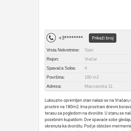
+3********
Prikaži broj
Vrsta Nekretnine:
Stan
Rejon:
Vračar
Spavaća Soba:
4
Površina:
180 m2
Adresa:
Macvanska 11
Luksuzno opremljen stan nalazi se na Vračaru u
prostire na 180m2. Ima prostrani dnevni boravak
terasu sa pogledom na dvorište. U stanu se nal
posebnim kupatilom. Dve spavaće sobe gledaju 
okrenuta ka dvorištu. Pod je obložen mermer