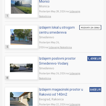
Mionici
Mionica
Postavljen May 28, 2026 na
Izdavanje
1
Nekretnina
izdajem lokal u strogom
POZVATI ZA CENU
centru smedereva
Smederevo
Postavljen May 26,
5
2026 na
Izdavanje Nekretnina
1,499EUR
Izdajem poslovni prostor
Smederevo-Vodanj
Smederevo
Postavljen May 26, 2026 na
Izdavanje
8
Nekretnina
840EUR
Izdajem magacinski prostor u
Rakovici od 140m2
Beograd, Rakovica
Postavljen May 22, 2026 na
Izdavanje