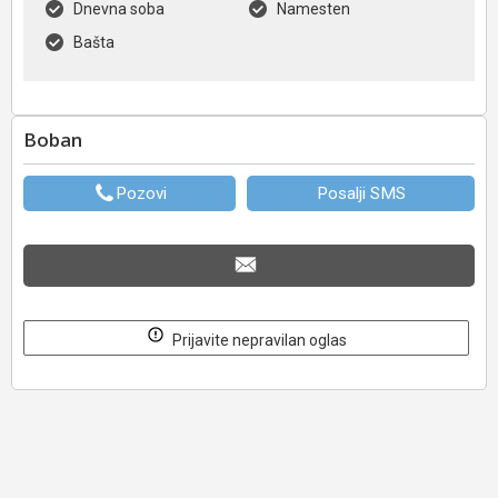
Dnevna soba
Namesten
Bašta
Boban
Pozovi
Posalji SMS
Prijavite nepravilan oglas