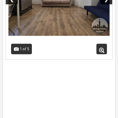
1
of 5