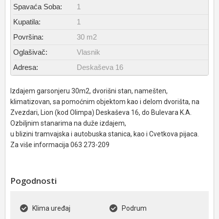
Spavaća Soba:
1
Kupatila:
1
Površina:
30 m2
Oglašivač:
Vlasnik
Adresa:
Deskaševa 16
Izdajem garsonjeru 30m2, dvorišni stan, namešten,
klimatizovan, sa pomoćnim objektom kao i delom dvorišta, na
Zvezdari, Lion (kod Olimpa) Deskaševa 16, do Bulevara K.A.
Ozbiljnim stanarima na duže izdajem,
u blizini tramvajska i autobuska stanica, kao i Cvetkova pijaca.
Za više informacija 063 273-209
Pogodnosti
Klima uređaj
Podrum