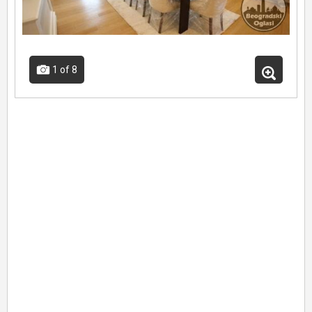
1
of 8