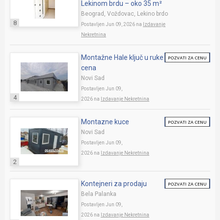
Lekinom brdu – oko 35 m²
Beograd, Voždovac, Lekino brdo
8
Postavljen Jun 09, 2026 na
Izdavanje
Nekretnina
Montažne Hale ključ u ruke
POZVATI ZA CENU
cena
Novi Sad
Postavljen Jun 09,
4
2026 na
Izdavanje Nekretnina
Montazne kuce
POZVATI ZA CENU
Novi Sad
Postavljen Jun 09,
2026 na
Izdavanje Nekretnina
2
Kontejneri za prodaju
POZVATI ZA CENU
Bela Palanka
Postavljen Jun 09,
2026 na
Izdavanje Nekretnina