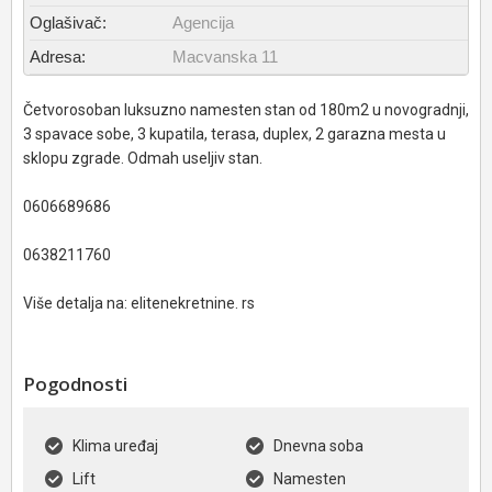
Oglašivač:
Agencija
Adresa:
Macvanska 11
Četvorosoban luksuzno namesten stan od 180m2 u novogradnji,
3 spavace sobe, 3 kupatila, terasa, duplex, 2 garazna mesta u
sklopu zgrade. Odmah useljiv stan.
0606689686
0638211760
Više detalja na: elitenekretnine. rs
Pogodnosti
Klima uređaj
Dnevna soba
Lift
Namesten