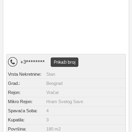
+3********
Prikaži broj
Vrsta Nekretnine:
Stan
Grad.:
Beograd
Rejon:
Vračar
Mikro Rejon:
Hram Svetog Save
Spavaća Soba:
4
Kupatila:
3
Površina:
180 m2