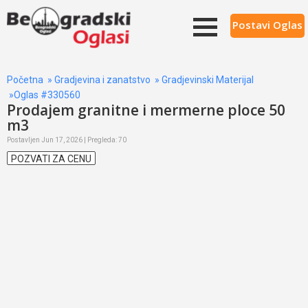
Postavi Oglas
Početna
»
Gradjevina i zanatstvo
»
Gradjevinski Materijal
»Oglas #330560
Prodajem granitne i mermerne ploce 50
m3
Postavljen Jun 17, 2026 | Pregleda: 70
POZVATI ZA CENU