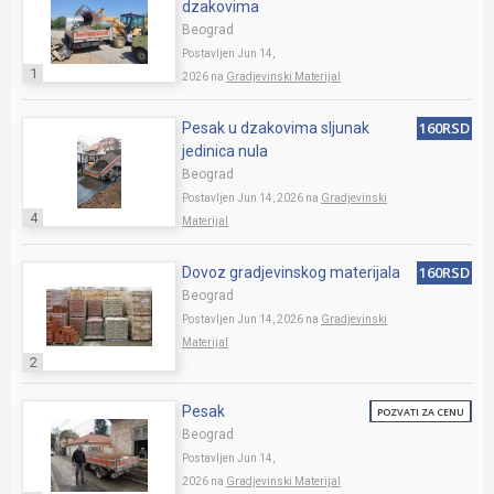
dzakovima
Beograd
Postavljen Jun 14,
1
2026 na
Gradjevinski Materijal
160RSD
Pesak u dzakovima sljunak
jedinica nula
Beograd
Postavljen Jun 14, 2026 na
Gradjevinski
4
Materijal
160RSD
Dovoz gradjevinskog materijala
Beograd
Postavljen Jun 14, 2026 na
Gradjevinski
Materijal
2
Pesak
POZVATI ZA CENU
Beograd
Postavljen Jun 14,
2026 na
Gradjevinski Materijal