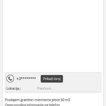
+3********
Prikaži broj
Lokacija.:
Pančevo
Prodajem granitne i mermerne ploce 50 m3
Cena povoljna informacije na telefon.