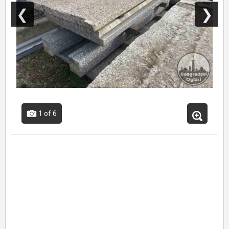
❮
❯
1
of 6