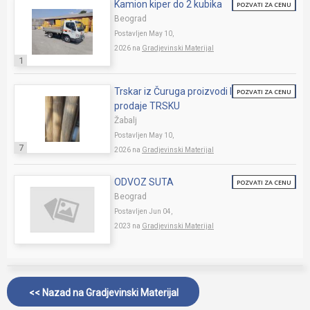
Kamion kiper do 2 kubika
POZVATI ZA CENU
Beograd
Postavljen May 10,
2026 na
Gradjevinski Materijal
1
Trskar iz Čuruga proizvodi I
POZVATI ZA CENU
prodaje TRSKU
Žabalj
Postavljen May 10,
7
2026 na
Gradjevinski Materijal
ODVOZ SUTA
POZVATI ZA CENU
Beograd
Postavljen Jun 04,
2023 na
Gradjevinski Materijal
<< Nazad na
Gradjevinski Materijal