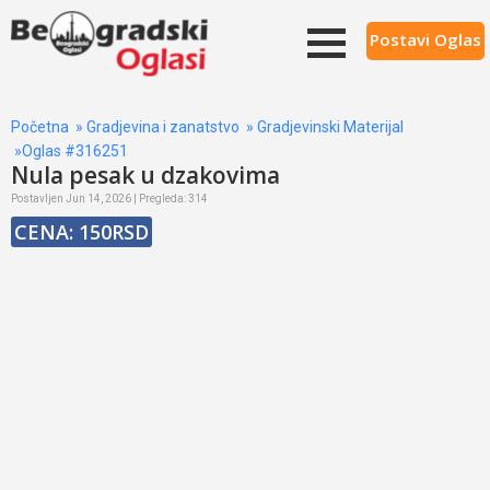
Postavi Oglas
Početna
»
Gradjevina i zanatstvo
»
Gradjevinski Materijal
»Oglas #316251
Nula pesak u dzakovima
Postavljen Jun 14, 2026 | Pregleda: 314
CENA: 150RSD