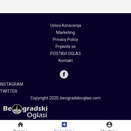
Uslovi Koriscenja
Marketing
Privacy Policy
Prijavite se
POSTAVI OGLAS
Kontakt
INSTAGRAM
TWITTER
Copyright 2020, beogradskioglasi.com
home
add_box
account_circle