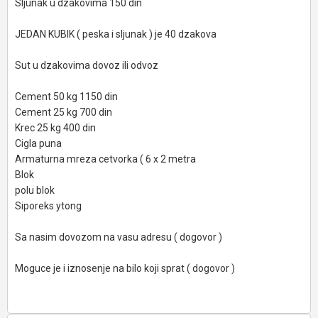
Sljunak u dzakovima 150 din
JEDAN KUBIK ( peska i sljunak ) je 40 dzakova
Sut u dzakovima dovoz ili odvoz
Cement 50 kg 1150 din
Cement 25 kg 700 din
Krec 25 kg 400 din
Cigla puna
Armaturna mreza cetvorka ( 6 x 2 metra
Blok
polu blok
Siporeks ytong
Sa nasim dovozom na vasu adresu ( dogovor )
Moguce je i iznosenje na bilo koji sprat ( dogovor )