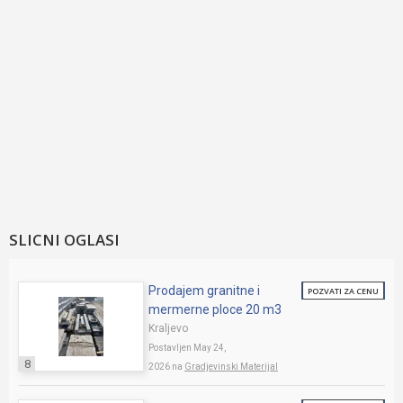
SLICNI OGLASI
Prodajem granitne i
POZVATI ZA CENU
mermerne ploce 20 m3
Kraljevo
Postavljen May 24,
8
2026 na
Gradjevinski Materijal