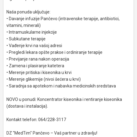
Naša ponuda uključuje:
• Davanje infuzije Pančevo (intravenske terapije, antibiotici,
vitamini, minerali)
• Intramuskularne injekcije
• Subkutane terapije
• Vađenje krvi na vašoj adresi
• Pregledi lekara opšte prakse i ordiniranje terapije
• Previjanje rana nakon operacija
• Zamena i plasiranje katetera
• Merenje pritiska i kiseonika u krvi
• Merenje glikemije (nivoi šećera u krvi)
• Saradnja sa apotekom i nabavka medicinskih sredstava
NOVO u ponudi: Koncentrator kiseonika i rentiranje kiseonika
(dostava i instalacija).
Kontakt telefon: 064/228-3117
DZ "MedTim" Pančevo – Vaš partner u zdravlju!