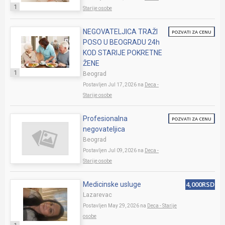
1
Starije osobe
NEGOVATELJICA TRAŽI
POZVATI ZA CENU
POSO U BEOGRADU 24h
KOD STARIJE POKRETNE
ŽENE
1
Beograd
Postavljen Jul 17, 2026 na
Deca -
Starije osobe
Profesionalna
POZVATI ZA CENU
negovateljica
Beograd
Postavljen Jul 09, 2026 na
Deca -
Starije osobe
4,000RSD
Medicinske usluge
Lazarevac
Postavljen May 29, 2026 na
Deca - Starije
osobe