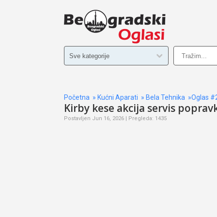
Početna
»
Kućni Aparati
»
Bela Tehnika
»Oglas #
Kirby kese akcija servis poprav
Postavljen Jun 16, 2026 | Pregleda: 1435