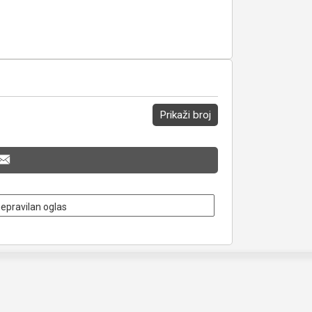
Prikaži broj
nepravilan oglas