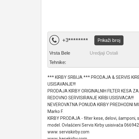
+3********
Prikaži broj
Vrsta Bele
Uredjaji Ostali
Tehnike:
*** KIRBY SRBIJA *** PRODAJA & SERVIS KI
USISAVANJE!!!
PRODAJA KIRBY ORIGINALNIH FILTER KESA ZA
REDOVNO SERVISIRANJE KIRBI USISIVACA!!!
NEVEROVATNA PONUDA KIRBY PREDHODNI MOD
Marko F.
KIRBY PRODAJA - filter kese, delovi, šamponi, 
model. Ovlašćeni Servis Kirby usisivača 06694
www. serviskirby.com
www. kesekirby.com