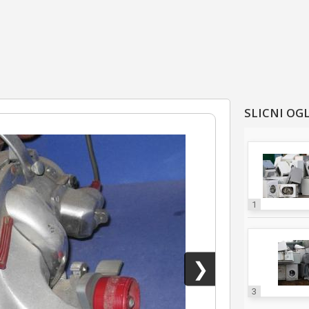
SLICNI OG
1
❯
3