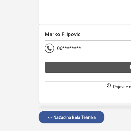
Marko Filipovic
06********
Prijavite 
<< Nazad na
Bela Tehnika