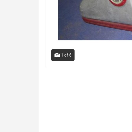
1
of 6