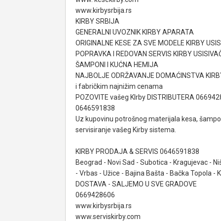
www.kirbysrbija.rs
KIRBY SRBIJA
GENERALNI UVOZNIK KIRBY APARATA
ORIGINALNE KESE ZA SVE MODELE KIRBY USI
POPRAVKA I REDOVAN SERVIS KIRBY USISIVA
ŠAMPONI I KUĆNA HEMIJA
NAJBOLJE ODRŽAVANJE DOMAĆINSTVA KIRBY uređ
i fabričkim najnižim cenama
POZOVITE vašeg KIrby DISTRIBUTERA 066942
0646591838
Uz kupovinu potrošnog materijala kesa, šampon
servisiranje vašeg Kirby sistema.
KIRBY PRODAJA & SERVIS 0646591838
Beograd - Novi Sad - Subotica - Kragujevac - Ni
- Vrbas - Užice - Bajina Bašta - Bačka Topola - 
DOSTAVA - SALJEMO U SVE GRADOVE
0669428606
www.kirbysrbija.rs
www.serviskirby.com