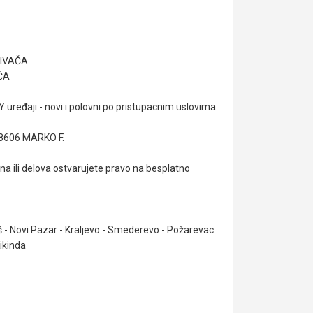
SIVAČA
ČA
aji - novi i polovni po pristupacnim uslovima
8606 MARKO F.
a ili delova ostvarujete pravo na besplatno
š - Novi Pazar - Kraljevo - Smederevo - Požarevac
Kikinda