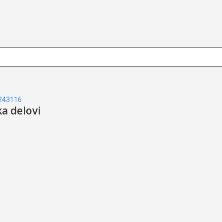
243116
ka delovi