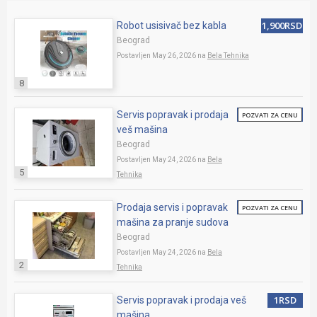
1,900RSD
Robot usisivač bez kabla
Beograd
Postavljen May 26, 2026 na
Bela Tehnika
8
Servis popravak i prodaja
POZVATI ZA CENU
veš mašina
Beograd
Postavljen May 24, 2026 na
Bela
5
Tehnika
Prodaja servis i popravak
POZVATI ZA CENU
mašina za pranje sudova
Beograd
Postavljen May 24, 2026 na
Bela
2
Tehnika
1RSD
Servis popravak i prodaja veš
mašina