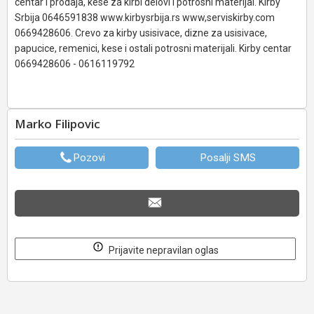
centar i prodaja, kese za kirbi delovi i potrosni materijal. Kirby
Srbija 0646591838 www.kirbysrbija.rs www,serviskirby.com
0669428606. Crevo za kirby usisivace, dizne za usisivace,
papucice, remenici, kese i ostali potrosni materijali. Kirby centar
0669428606 - 0616119792
Marko Filipovic
Pozovi
Posalji SMS
Prijavite nepravilan oglas