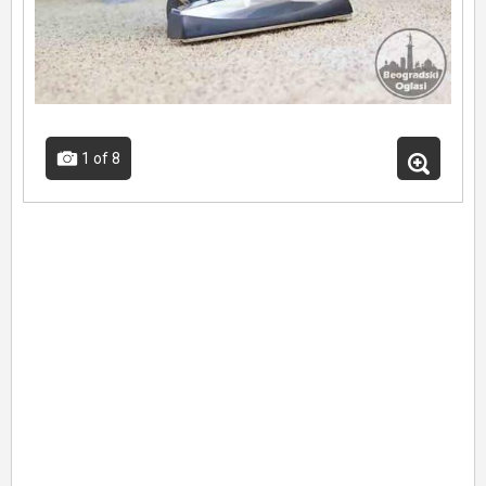
1
of 8