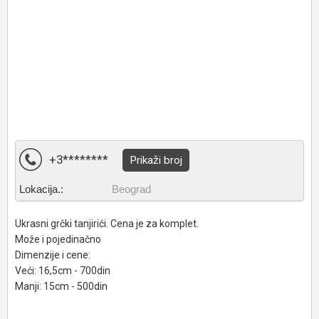
+3********
Prikaži broj
Lokacija.:
Beograd
Ukrasni grčki tanjirići. Cena je za komplet.
Može i pojedinačno
Dimenzije i cene:
Veći: 16,5cm - 700din
Manji: 15cm - 500din