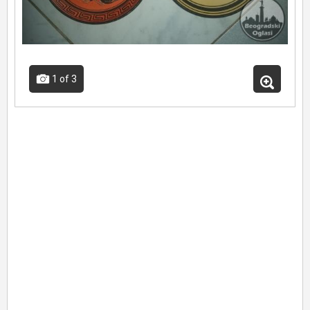
1
of 3