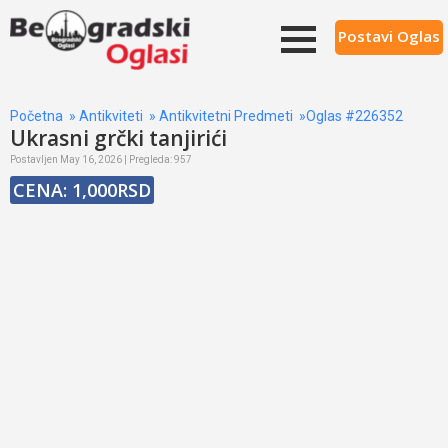
Postavi Oglas
Početna
»
Antikviteti
»
Antikvitetni Predmeti
»Oglas #226352
Ukrasni grčki tanjirići
Postavljen May 16, 2026 | Pregleda: 957
CENA: 1,000RSD